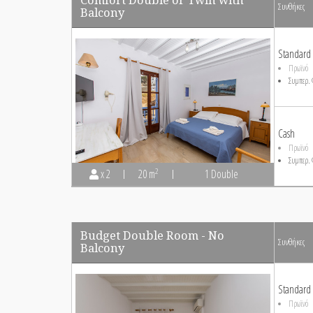
Συνθήκες
Balcony
Standard
Πρωϊνό
Συμπερ. 
Cash
Πρωϊνό
Συμπερ. 
2
x 2
20 m
1 Double
Budget Double Room - No
Συνθήκες
Balcony
Standard
Πρωϊνό