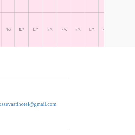
N/A
N/A
N/A
N/A
N/A
N/A
N/A
N/A
N/A
N/A
iossevastihotel@gmail.com