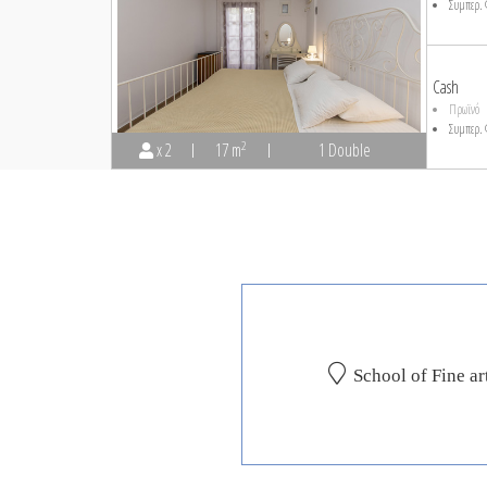
Συμπερ. 
Cash
Πρωϊνό
Συμπερ. 
2
x 2
17 m
1 Double
School of Fine a