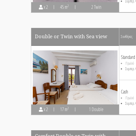
Συμπερ. 
2
x 2
45 m
2 Twin
Double or Twin with Sea view
Συνθήκες
Standard
Πρωϊνό
Συμπερ. 
Cash
Πρωϊνό
Συμπερ. 
2
x 2
17 m
1 Double
Comfort Double or Twin with