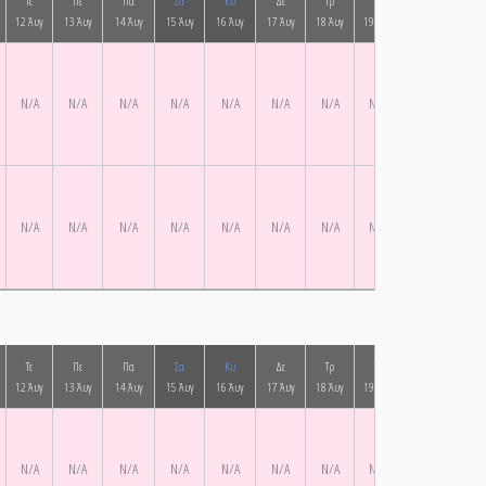
Τε
Πε
Πα
Σα
Κυ
Δε
Τρ
Τε
Πε
Πα
12 Άυγ
13 Άυγ
14 Άυγ
15 Άυγ
16 Άυγ
17 Άυγ
18 Άυγ
19 Άυγ
20 Άυγ
21 Ά
N/A
N/A
N/A
N/A
N/A
N/A
N/A
N/A
N/A
N/A
N/A
N/A
N/A
N/A
N/A
N/A
N/A
N/A
N/A
N/A
Τε
Πε
Πα
Σα
Κυ
Δε
Τρ
Τε
Πε
Πα
12 Άυγ
13 Άυγ
14 Άυγ
15 Άυγ
16 Άυγ
17 Άυγ
18 Άυγ
19 Άυγ
20 Άυγ
21 Ά
N/A
N/A
N/A
N/A
N/A
N/A
N/A
N/A
N/A
N/A