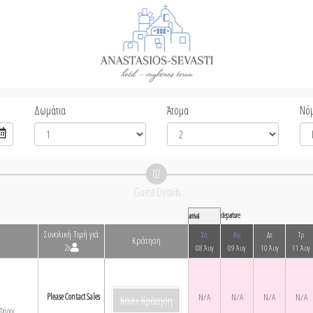
Δωμάτια
Άτομα
Νό
02
Guest Details
departure
arrival
Συνολική Τιμή γιά
Σα
Κυ
Δε
Τρ
Κράτηση
2x
08 Άυγ
09 Άυγ
10 Άυγ
11 Άυγ
Please Contact Sales
N/A
N/A
N/A
N/A
Κάντε Κράτηση
Φόροι