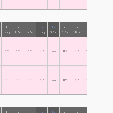
Τε
Πε
Πα
Σα
Κυ
Δε
Τρ
Τε
Πε
Πα
12 Άυγ
13 Άυγ
14 Άυγ
15 Άυγ
16 Άυγ
17 Άυγ
18 Άυγ
19 Άυγ
20 Άυγ
21 Ά
N/A
N/A
N/A
N/A
N/A
N/A
N/A
N/A
N/A
N/A
N/A
N/A
N/A
N/A
N/A
N/A
N/A
N/A
N/A
N/A
Τε
Πε
Πα
Σα
Κυ
Δε
Τρ
Τε
Πε
Πα