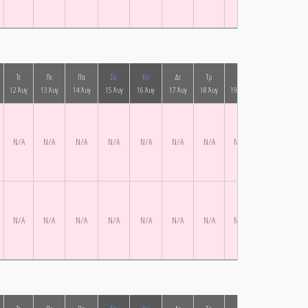
Τε
Πε
Πα
Σα
Κυ
Δε
Τρ
Τε
Πε
Πα
12 Άυγ
13 Άυγ
14 Άυγ
15 Άυγ
16 Άυγ
17 Άυγ
18 Άυγ
19 Άυγ
20 Άυγ
21 Ά
N/A
N/A
N/A
N/A
N/A
N/A
N/A
N/A
N/A
N/A
N/A
N/A
N/A
N/A
N/A
N/A
N/A
N/A
N/A
N/A