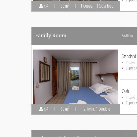
2
x 4
50 m
1 Queen, 1 Sofa bed
Family Room
Συνθήκες
Standard
Πρωϊνό
Συμπερ. 
Cash
Πρωϊνό
Συμπερ. 
2
x 4
60 m
2 Twin, 1 Double