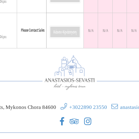
Φόροι
Please Contact Sales
N/A
N/A
N/A
N/A
Κάντε Κράτηση
Φόροι
rts, Mykonos Chora 84600
+3022890 23550
anastas