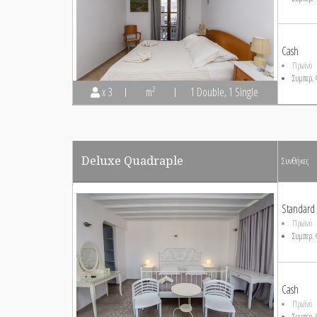
Cash
Πρωϊνό
Συμπερ. 
2
x 3
m
1 Double, 1 Single
Deluxe Quadraple
Συνθήκες
Standard
Πρωϊνό
Συμπερ. 
Cash
Πρωϊνό
Συμπερ. 