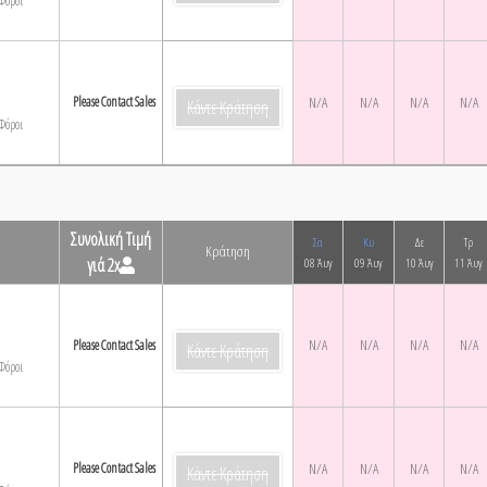
Φόροι
Please Contact Sales
N/A
N/A
N/A
N/A
Κάντε Κράτηση
Φόροι
Συνολική Τιμή
Σα
Κυ
Δε
Τρ
Κράτηση
γιά 2x
08 Άυγ
09 Άυγ
10 Άυγ
11 Άυγ
N/A
N/A
N/A
N/A
Please Contact Sales
Κάντε Κράτηση
Φόροι
Please Contact Sales
N/A
N/A
N/A
N/A
Κάντε Κράτηση