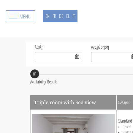
MENU
EN
FR
DE
EL
IT
Άφιξη
Αναχώρηση
01
Availability Results
Triple room with Sea view
Συνθήκες
Standard
Πρωϊνό
Συμπερ. 