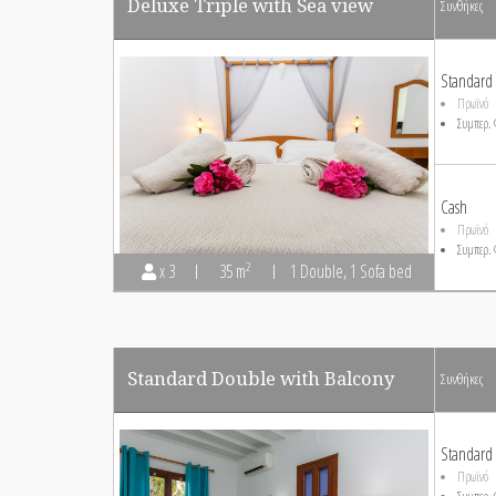
Deluxe Triple with Sea view
Συνθήκες
Standard
Πρωϊνό
Συμπερ. 
Cash
Πρωϊνό
Συμπερ. 
2
x 3
35 m
1 Double, 1 Sofa bed
Standard Double with Balcony
Συνθήκες
Standard
Πρωϊνό