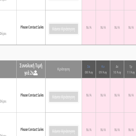
Please Contact Sales
N/A
N/A
N/A
N/A
Κάντε Κράτηση
Φόροι
Συνολική Τιμή
Σα
Κυ
Δε
Τρ
Κράτηση
γιά 2x
08 Άυγ
09 Άυγ
10 Άυγ
11 Άυγ
N/A
N/A
N/A
N/A
Please Contact Sales
Κάντε Κράτηση
Φόροι
Please Contact Sales
N/A
N/A
N/A
N/A
Κάντε Κράτηση
Φόροι