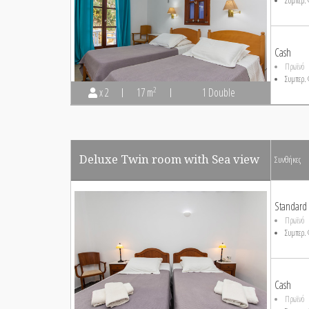
Συμπερ. 
Cash
Πρωϊνό
Συμπερ. 
2
x 2
17 m
1 Double
Deluxe Twin room with Sea view
Συνθήκες
Standard
Πρωϊνό
Συμπερ. 
Cash
Πρωϊνό