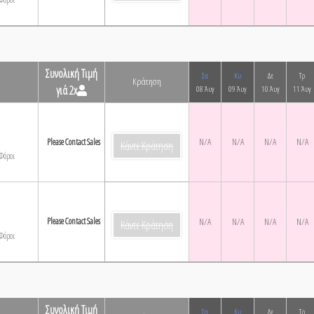
Συνολική Τιμή
Σα
Κυ
Δε
Τρ
Κράτηση
γιά 2x
08 Άυγ
09 Άυγ
10 Άυγ
11 Άυγ
N/A
N/A
N/A
N/A
Please Contact Sales
Κάντε Κράτηση
Φόροι
Please Contact Sales
N/A
N/A
N/A
N/A
Κάντε Κράτηση
Φόροι
Συνολική Τιμή
Σα
Κυ
Δε
Τρ