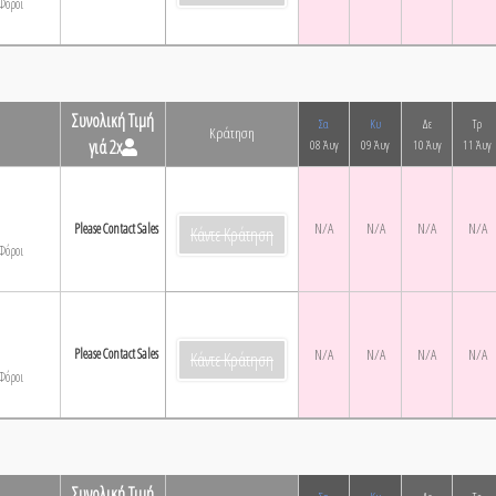
Φόροι
Συνολική Τιμή
Σα
Κυ
Δε
Τρ
Κράτηση
γιά 2x
08 Άυγ
09 Άυγ
10 Άυγ
11 Άυγ
N/A
N/A
N/A
N/A
Please Contact Sales
Κάντε Κράτηση
Φόροι
Please Contact Sales
N/A
N/A
N/A
N/A
Κάντε Κράτηση
Φόροι
Συνολική Τιμή